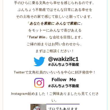
手のひらに乗る文鳥から幸せを感じられるのです。
ぶんちょう不動産ではそんな日常にある幸せを
その土地その家で感じて欲しいと願っています。
『
あなたを素敵に みんなで素敵に
』
をモットーにみんなで喜びあえる
『
Total Win
』な会社を目指します。
ご縁の始まりはお問い合わせから、
まずはご相談ください！
Twitterで文鳥社員のいろいろを中心に好評発信中！
Instagram始めました！ご興味ありましたら見てくださ
い。