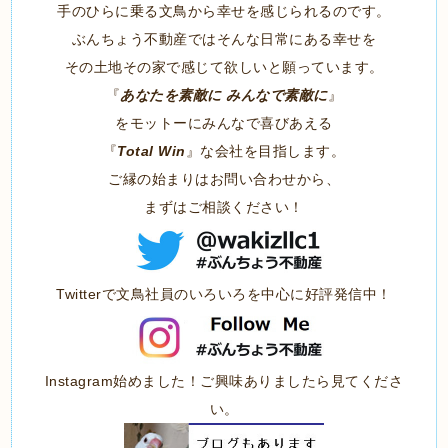
手のひらに乗る文鳥から幸せを感じられるのです。
ぶんちょう不動産ではそんな日常にある幸せを
その土地その家で感じて欲しいと願っています。
『
あなたを素敵に みんなで素敵に
』
をモットーにみんなで喜びあえる
『
Total Win
』な会社を目指します。
ご縁の始まりはお問い合わせから、
まずはご相談ください！
Twitterで文鳥社員のいろいろを中心に好評発信中！
Instagram始めました！ご興味ありましたら見てくださ
い。