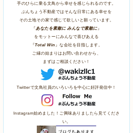
手のひらに乗る文鳥から幸せを感じられるのです。
ぶんちょう不動産ではそんな日常にある幸せを
その土地その家で感じて欲しいと願っています。
『
あなたを素敵に みんなで素敵に
』
をモットーにみんなで喜びあえる
『
Total Win
』な会社を目指します。
ご縁の始まりはお問い合わせから、
まずはご相談ください！
Twitterで文鳥社員のいろいろを中心に好評発信中！
Instagram始めました！ご興味ありましたら見てくださ
い。