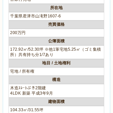
所在地
千葉県君津市山滝野1607-6
売買価格
200万円
公簿面積
172.92㎡/52.30坪 ※他1筆宅地5.25㎡（ゴミ集積
所）共有持ち分1/7あり
地目 / 土地権利
宅地 / 所有権
構造
木造ｽﾚｰﾄぶき2階建
4LDK 新築 平成3年9月
建物面積
104.33㎡/31.55坪