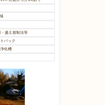
域
例・盛土規制法等
ットバック
併浄化槽