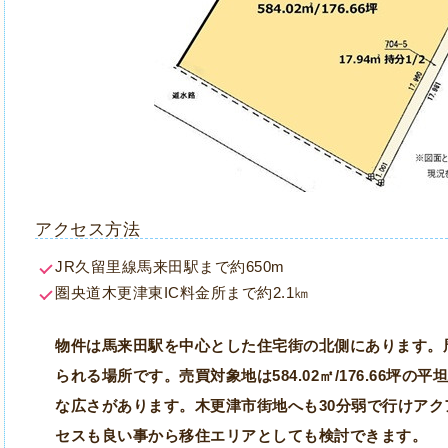
アクセス方法
JR久留里線馬来田駅まで約650m
圏央道木更津東IC料金所まで約2.1㎞
物件は馬来田駅を中心とした住宅街の北側にあります。
られる場所です。売買対象地は584.02㎡/176.66坪
な広さがあります。木更津市街地へも30分弱で行けア
セスも良い事から移住エリアとしても検討できます。