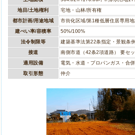
地目/土地権利
宅地・山林/所有権
都市計画/用途地域
市街化区域/第1種低層住居専用地
建ぺい率/容積率
50%/100%
法令制限等
建築基準法第22条指定・景観条
接道
南側市道（42条2項道路） 要セ
適用設備
電気・水道・プロパンガス・合
取引形態
仲介