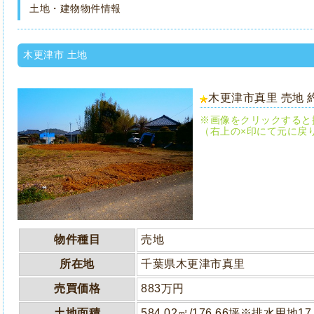
土地・建物物件情報
木更津市 土地
木更津市真里 売地 約
※画像をクリックすると
（右上の×印にて元に戻
物件種目
売地
所在地
千葉県木更津市真里
売買価格
883万円
土地面積
584.02㎡/176.66坪※排水用地1