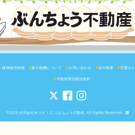
・建物物件情報
媒介報酬について
お問い合わせ
会社概要
営業カ
不動産電話相談無料
©2026
合同会社ＷＡＫＩＺ ぶんちょう不動産
. All Rights Reserved.