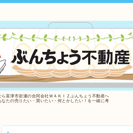
なら富津市岩瀬の合同会社ＷＡＫＩＺぶんちょう不動産へ
あなたの売りたい・買いたい・何とかしたい！を一緒に考