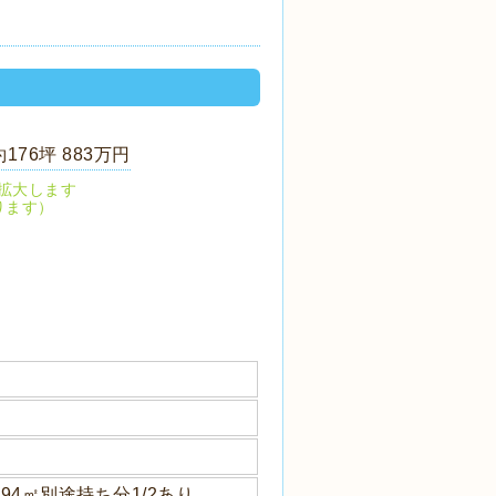
176坪 883万円
拡大します
ります）
7.94㎡別途持ち分1/2あり