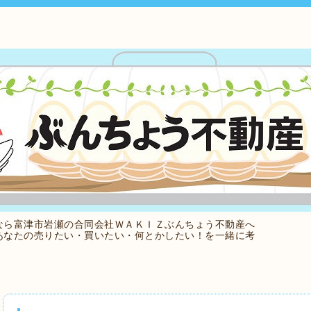
なら富津市岩瀬の合同会社ＷＡＫＩＺぶんちょう不動産へ
あなたの売りたい・買いたい・何とかしたい！を一緒に考