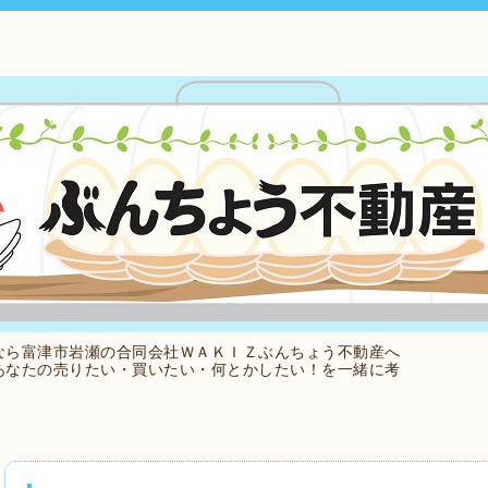
なら富津市岩瀬の合同会社ＷＡＫＩＺぶんちょう不動産へ
あなたの売りたい・買いたい・何とかしたい！を一緒に考