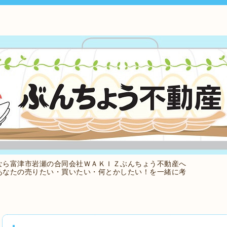
なら富津市岩瀬の合同会社ＷＡＫＩＺぶんちょう不動産へ
あなたの売りたい・買いたい・何とかしたい！を一緒に考