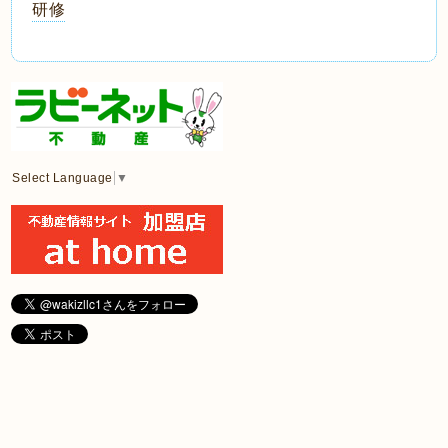
研修
Select Language
▼